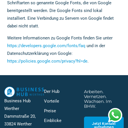
Schriftarten so genannte Google Fonts, die von Google
bereitgestellt werden. Die Google Fonts sind lokal
installiert. Eine Verbindung zu Servern von Google findet
dabei nicht statt.
Weitere Informationen zu Google Fonts finden Sie unter
https://developers.google.com/fonts/faq
und in der
Datenschutzerklärung von Google:
https://policies.google.com/privacy?hl=de
.
Der Hub
Arbeiten.
Vernetzen.
Business Hub
Vorteile
Wachsen. Im
BHW.
Werther
Preise
Dammstraße 20,
Einblicke
Jetzt Kontakt
33824 Werther
aufnehmen